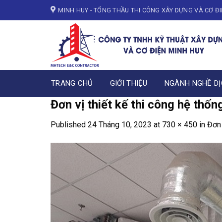
Skip
MINH HUY - TỔNG THẦU THI CÔNG XÂY DỰNG VÀ CƠ Đ
to
content
TRANG CHỦ
GIỚI THIỆU
NGÀNH NGHỀ DỊ
Đơn vị thiết kế thi công hệ thốn
Published
24 Tháng 10, 2023
at
730 × 450
in
Đơn 