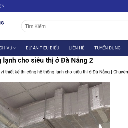
IỆN
CH VỤ
DỰ ÁN TIÊU BIỂU
LIÊN HỆ
TUYỂN DỤNG
g lạnh cho siêu thị ở Đà Nẵng 2
vị thiết kế thi công hệ thống lạnh cho siêu thị ở Đà Nẵng | Chuyê