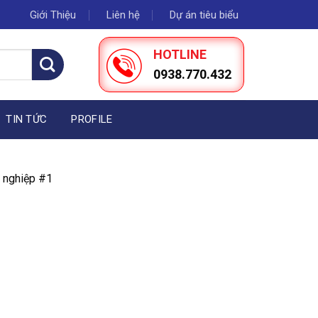
Giới Thiệu
Liên hệ
Dự án tiêu biểu
HOTLINE
0938.770.432
TIN TỨC
PROFILE
n nghiệp #1