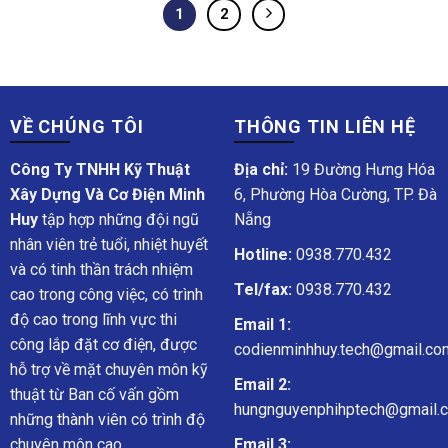
1
2
VỀ CHÚNG TÔI
THÔNG TIN LIÊN HỆ
Công Ty TNHH Kỹ Thuật
Địa chỉ:
19 Đường Hưng Hóa
Xây Dựng Và Cơ Điện Minh
6, Phường Hòa Cường, TP. Đà
Huy
tập hợp những đội ngũ
Nẵng
nhân viên trẻ tuổi, nhiệt huyết
Hotline:
0938.770.432
và có tinh thần trách nhiệm
Tel/fax:
0938.770.432
cao trong công việc, có trình
độ cao trong lĩnh vực thi
Email 1:
công lắp đặt cơ điện, được
codienminhhuy.tech@gmail.co
hỗ trợ về mặt chuyên môn kỹ
Email 2:
thuật từ Ban cố vấn gồm
hungnguyenphihptech@gmail.
những thành viên có trình độ
chuyên môn cao.
Email 3: