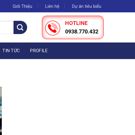
Giới Thiệu
Liên hệ
Dự án tiêu biểu
HOTLINE
0938.770.432
TIN TỨC
PROFILE