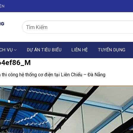
IỆN
CH VỤ
DỰ ÁN TIÊU BIỂU
LIÊN HỆ
TUYỂN DỤNG
64ef86_M
 thi công hệ thống cơ điện tại Liên Chiểu – Đà Nẵng