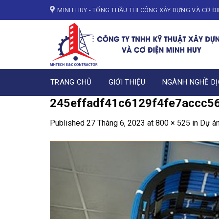
Skip
MINH HUY - TỔNG THẦU THI CÔNG XÂY DỰNG VÀ CƠ Đ
to
content
TRANG CHỦ
GIỚI THIỆU
NGÀNH NGHỀ DỊ
245effadf41c6129f4fe7accc5
Published
27 Tháng 6, 2023
at
800 × 525
in
Dự án