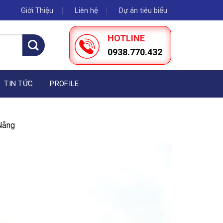
Giới Thiệu
Liên hệ
Dự án tiêu biểu
HOTLINE
0938.770.432
TIN TỨC
PROFILE
1
 Nẵng