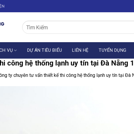
IỆN
CH VỤ
DỰ ÁN TIÊU BIỂU
LIÊN HỆ
TUYỂN DỤNG
hi công hệ thống lạnh uy tín tại Đà Nẵng 
ông ty chuyên tư vấn thiết kế thi công hệ thống lạnh uy tín tại Đà