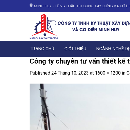
Skip
MINH HUY - TỔNG THẦU THI CÔNG XÂY DỰNG VÀ CƠ Đ
to
content
TRANG CHỦ
GIỚI THIỆU
NGÀNH NGHỀ DỊ
Công ty chuyên tư vấn thiết kế t
Published
24 Tháng 10, 2023
at
1600 × 1200
in
C