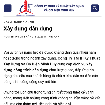
Skip
to
content
NGÀNH NGHỀ DỊCH VỤ
Xây dựng dân dụng
POSTED ON
26 THÁNG 6, 2023
BY
MR ANH
Với uy tín và năng lực đã được khẳng định qua nhiều năm
hoạt động trong ngành xây dựng,
Công Ty TNHH Kỹ Thuật
Xây Dựng và Cơ Điện Minh Huy
cung cấp
dịch vụ xây
dựng công trình dân dụng
chất lượng cao, đáp ứng đa
dạng nhu cầu của khách hàng từ nhà ở, khu dân cư đến các
công trình công cộng quy mô lớn.
Chúng tôi luôn chú trọng từng chi tiết trong thiết kế và thi
công, mang đến những công trình không chỉ bền vững về kết
cấu mà còn thẩm mỹ, tiện nghi và hiện đại.