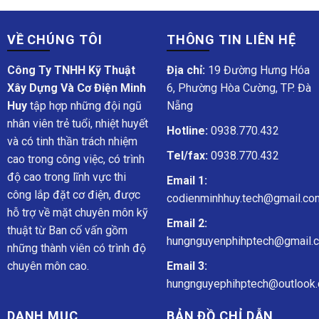
VỀ CHÚNG TÔI
THÔNG TIN LIÊN HỆ
Công Ty TNHH Kỹ Thuật
Địa chỉ:
19 Đường Hưng Hóa
Xây Dựng Và Cơ Điện Minh
6, Phường Hòa Cường, TP. Đà
Huy
tập hợp những đội ngũ
Nẵng
nhân viên trẻ tuổi, nhiệt huyết
Hotline:
0938.770.432
và có tinh thần trách nhiệm
Tel/fax:
0938.770.432
cao trong công việc, có trình
độ cao trong lĩnh vực thi
Email 1:
công lắp đặt cơ điện, được
codienminhhuy.tech@gmail.co
hỗ trợ về mặt chuyên môn kỹ
Email 2:
thuật từ Ban cố vấn gồm
hungnguyenphihptech@gmail.
những thành viên có trình độ
chuyên môn cao.
Email 3:
hungnguyephihptech@outlook.
DANH MỤC
BẢN ĐỒ CHỈ DẪN