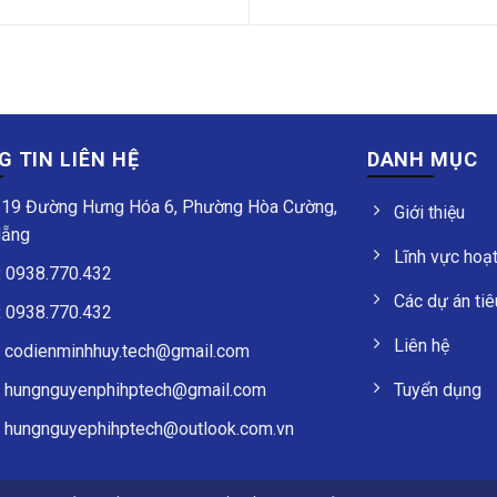
 TIN LIÊN HỆ
DANH MỤC
19 Đường Hưng Hóa 6, Phường Hòa Cường,
Giới thiệu
Nẵng
Lĩnh vực hoạ
:
0938.770.432
Các dự án tiê
:
0938.770.432
Liên hệ
:
codienminhhuy.tech@gmail.com
Tuyển dụng
:
hungnguyenphihptech@gmail.com
:
hungnguyephihptech@outlook.com.vn