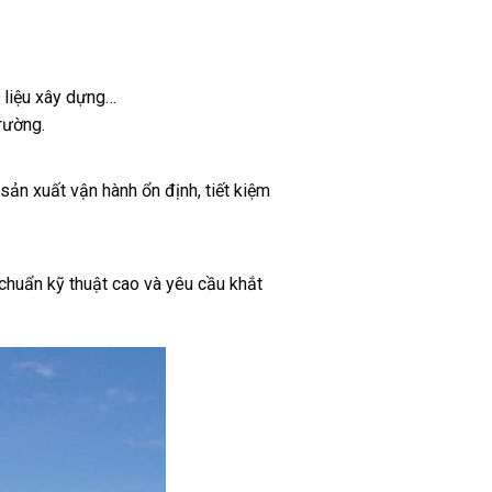
t liệu xây dựng…
rường.
ản xuất vận hành ổn định, tiết kiệm
 chuẩn kỹ thuật cao và yêu cầu khắt