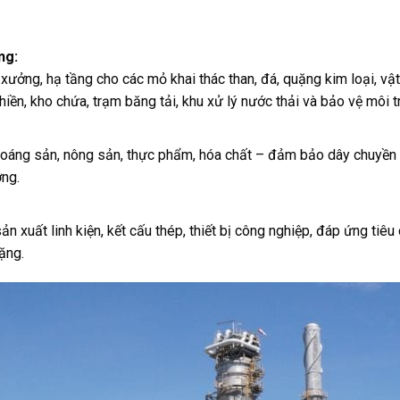
ng:
à xưởng, hạ tầng cho các mỏ khai thác than, đá, quặng kim loại, vậ
iền, kho chứa, trạm băng tải, khu xử lý nước thải và bảo vệ môi t
oáng sản, nông sản, thực phẩm, hóa chất – đảm bảo dây chuyền s
ờng.
n xuất linh kiện, kết cấu thép, thiết bị công nghiệp, đáp ứng tiêu
ặng.