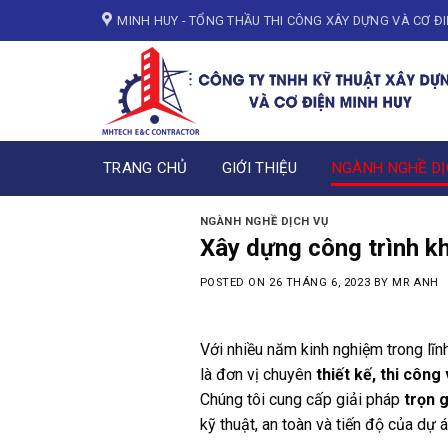
Skip
MINH HUY - TỔNG THẦU THI CÔNG XÂY DỰNG VÀ CƠ Đ
to
content
TRANG CHỦ
GIỚI THIỆU
NGÀNH NGHỀ DỊ
NGÀNH NGHỀ DỊCH VỤ
Xây dựng công trình kh
POSTED ON
26 THÁNG 6, 2023
BY
MR ANH
Với nhiều năm kinh nghiệm trong lĩ
là đơn vị chuyên
thiết kế, thi công
Chúng tôi cung cấp giải pháp
trọn g
kỹ thuật, an toàn và tiến độ của dự á