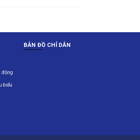
BẢN ĐỒ CHỈ DẪN
t động
u biểu