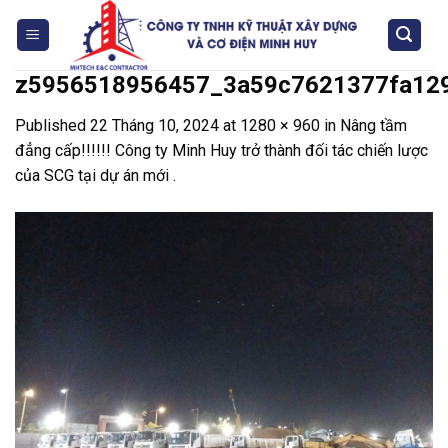
Skip
to
content
z5956518956457_3a59c7621377fa12
Published
22 Tháng 10, 2024
at
1280 × 960
in
Nâng tầm
đẳng cấp!!!!!! Công ty Minh Huy trở thành đối tác chiến lược
của SCG tại dự án mới .