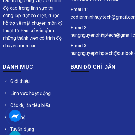
cao trong công việc, có trình
độ cao trong lĩnh vực thi
Email 1:
công lắp đặt cơ điện, được
codienminhhuy.tech@gmail.co
hỗ trợ về mặt chuyên môn kỹ
Email 2:
thuật từ Ban cố vấn gồm
hungnguyenphihptech@gmail.
những thành viên có trình độ
chuyên môn cao.
Email 3:
hungnguyephihptech@outlook.
DANH MỤC
BẢN ĐỒ CHỈ DẪN
Giới thiệu
Lĩnh vực hoạt động
Các dự án tiêu biểu
Liên hệ
Tuyển dụng