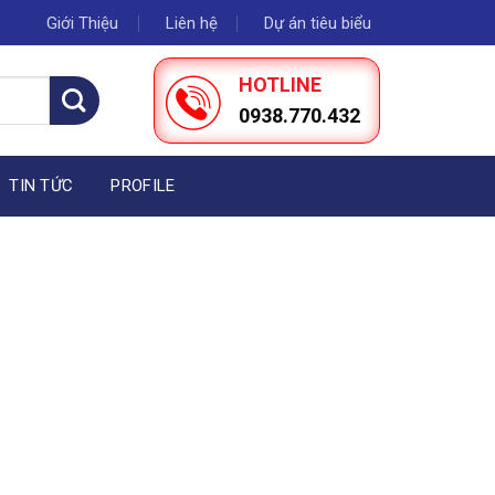
Giới Thiệu
Liên hệ
Dự án tiêu biểu
HOTLINE
0938.770.432
TIN TỨC
PROFILE