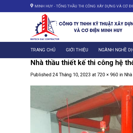
Skip
MINH HUY - TỔNG THẦU THI CÔNG XÂY DỰNG VÀ CƠ Đ
to
content
TRANG CHỦ
GIỚI THIỆU
NGÀNH NGHỀ DỊ
Nhà thầu thiết kế thi công hệ 
Published
24 Tháng 10, 2023
at
720 × 960
in
Nhà 