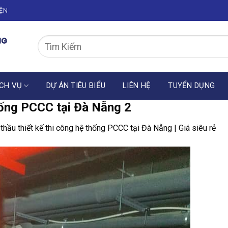
IỆN
CH VỤ
DỰ ÁN TIÊU BIỂU
LIÊN HỆ
TUYỂN DỤNG
thống PCCC tại Đà Nẵng 2
thầu thiết kế thi công hệ thống PCCC tại Đà Nẵng | Giá siêu rẻ