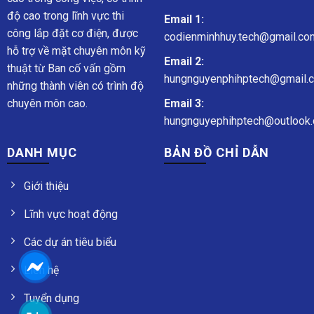
độ cao trong lĩnh vực thi
Email 1:
công lắp đặt cơ điện, được
codienminhhuy.tech@gmail.co
hỗ trợ về mặt chuyên môn kỹ
Email 2:
thuật từ Ban cố vấn gồm
hungnguyenphihptech@gmail.
những thành viên có trình độ
chuyên môn cao.
Email 3:
hungnguyephihptech@outlook.
DANH MỤC
BẢN ĐỒ CHỈ DẪN
Giới thiệu
Lĩnh vực hoạt động
Các dự án tiêu biểu
Liên hệ
Tuyển dụng