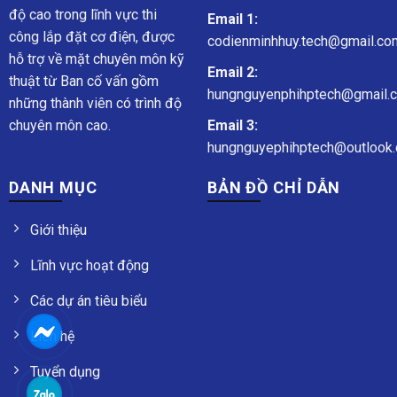
độ cao trong lĩnh vực thi
Email 1:
công lắp đặt cơ điện, được
codienminhhuy.tech@gmail.co
hỗ trợ về mặt chuyên môn kỹ
Email 2:
thuật từ Ban cố vấn gồm
hungnguyenphihptech@gmail.
những thành viên có trình độ
chuyên môn cao.
Email 3:
hungnguyephihptech@outlook.
DANH MỤC
BẢN ĐỒ CHỈ DẪN
Giới thiệu
Lĩnh vực hoạt động
Các dự án tiêu biểu
Liên hệ
Tuyển dụng