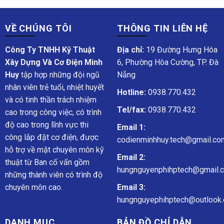
VỀ CHÚNG TÔI
THÔNG TIN LIÊN HỆ
Công Ty TNHH Kỹ Thuật
Địa chỉ:
19 Đường Hưng Hóa
Xây Dựng Và Cơ Điện Minh
6, Phường Hòa Cường, TP. Đà
Huy
tập hợp những đội ngũ
Nẵng
nhân viên trẻ tuổi, nhiệt huyết
Hotline:
0938.770.432
và có tinh thần trách nhiệm
Tel/fax:
0938.770.432
cao trong công việc, có trình
độ cao trong lĩnh vực thi
Email 1:
công lắp đặt cơ điện, được
codienminhhuy.tech@gmail.co
hỗ trợ về mặt chuyên môn kỹ
Email 2:
thuật từ Ban cố vấn gồm
hungnguyenphihptech@gmail.
những thành viên có trình độ
chuyên môn cao.
Email 3:
hungnguyephihptech@outlook.
DANH MỤC
BẢN ĐỒ CHỈ DẪN