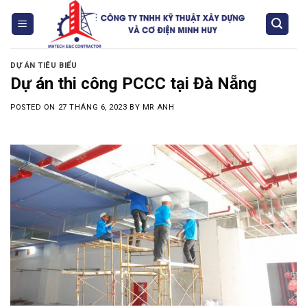
Skip
to
content
DỰ ÁN TIÊU BIỂU
Dự án thi công PCCC tại Đà Nẵng
POSTED ON
27 THÁNG 6, 2023
BY
MR ANH