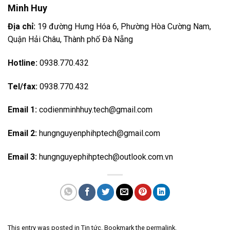
Minh Huy
Địa chỉ:
19 đường Hưng Hóa 6, Phường Hòa Cường Nam,
Quận Hải Châu,
Thành phố Đà Nẵng
Hotline:
0938.770.432
Tel/fax:
0938.770.432
Email 1:
codienminhhuy.tech@gmail.com
Email 2:
hungnguyenphihptech@gmail.com
Email 3:
hungnguyephihptech@outlook.com.vn
This entry was posted in
Tin tức
. Bookmark the
permalink
.