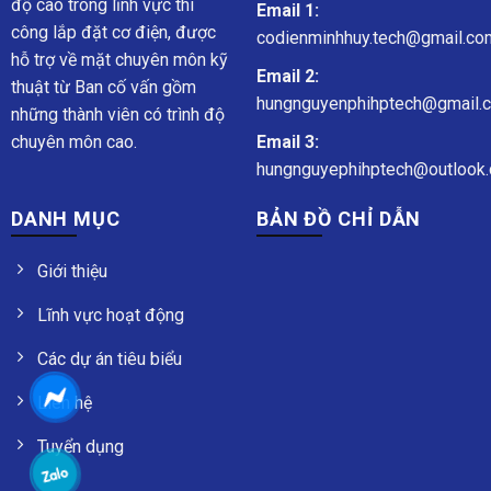
độ cao trong lĩnh vực thi
Email 1:
công lắp đặt cơ điện, được
codienminhhuy.tech@gmail.co
hỗ trợ về mặt chuyên môn kỹ
Email 2:
thuật từ Ban cố vấn gồm
hungnguyenphihptech@gmail.
những thành viên có trình độ
chuyên môn cao.
Email 3:
hungnguyephihptech@outlook.
DANH MỤC
BẢN ĐỒ CHỈ DẪN
Giới thiệu
Lĩnh vực hoạt động
Các dự án tiêu biểu
Liên hệ
Tuyển dụng