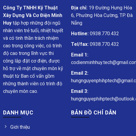
Công Ty TNHH Kỹ Thuật
Địa chỉ:
19 Đường Hưng Hóa
Xây Dựng Và Cơ Điện Minh
6, Phường Hòa Cường, TP. Đà
Huy
tập hợp những đội ngũ
Nẵng
nhân viên trẻ tuổi, nhiệt huyết
Hotline:
0938.770.432
và có tinh thần trách nhiệm
Tel/fax:
0938.770.432
cao trong công việc, có trình
độ cao trong lĩnh vực thi
Email 1:
công lắp đặt cơ điện, được
codienminhhuy.tech@gmail.co
hỗ trợ về mặt chuyên môn kỹ
Email 2:
thuật từ Ban cố vấn gồm
hungnguyenphihptech@gmail.
những thành viên có trình độ
chuyên môn cao.
Email 3:
hungnguyephihptech@outlook.
DANH MỤC
BẢN ĐỒ CHỈ DẪN
Giới thiệu